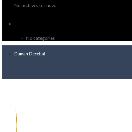
No archives to show.
Categories
No categories
Duman Decebal