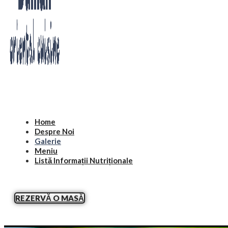
Home
Despre Noi
Galerie
Meniu
Listă Informații Nutriționale
REZERVĂ O MASĂ