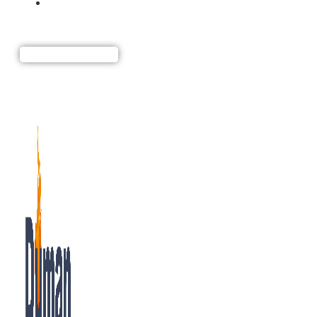
Listă Informații Nutriționale
REZERVĂ O MASĂ