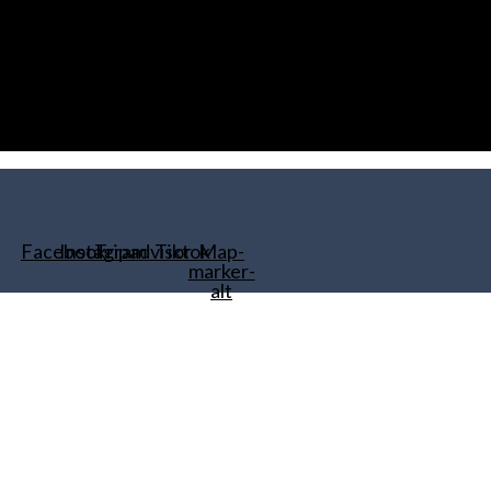
Facebook
Instagram
Tripadvisor
Tiktok
Map-
marker-
alt